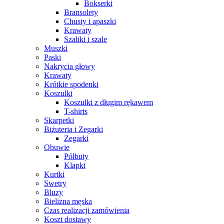
Bokserki
Bransolety
Chusty i apaszki
Krawaty
Szaliki i szale
Muszki
Paski
Nakrycia głowy
Krawaty
Krótkie spodenki
Koszulki
Koszulki z długim rękawem
T-shirts
Skarpetki
Biżuteria i Zegarki
Zegarki
Obuwie
Półbuty
Klapki
Kurtki
Swetry
Bluzy
Bielizna męska
Czas realizacji zamówienia
Koszt dostawy