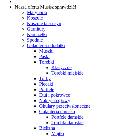
Nasza oferta
Musisz sprawdzić!
Marynarki
Koszule
Koszule tata i syn
Garnitury
Kamizelki
Spodnie
Galanteria i dodatki
Muszki
Paski
Torebki
Klasyczne
Torebki miejskie
Torby
Plecaki
Portfele
Etui i pokrowce
Nakrycia głowy
Okulary przeciwsłoneczne
Galanteria damska
Portfele damskie
Torebki damskie
Bielizna
Majtki