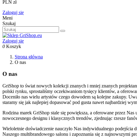
PLN zł
Zaloguj się
Meni
Szukaj
Zaloguj się
0
Koszyk
Strona główna
O nas
O nas
GriShop to świat nowych kolekcji znanych i mniej znanych projekta
polski rynku, sprostaliśmy oczekiwaniom tysięcy klientów, a oferowane
Doceniło nas wielu artystów czego dowodem są kolejne zakupy. Uważa
staramy się jak najlepiej dopasować pod gusta nawet najbardziej wy
Rodzina marek GriShop stale się powiększa, a oferowane przez Nas 
nowoczesnego designu i klasycznych trendów, zjednując rzesze fanó
Wieloletnie doświadczenie nauczyło Nas indywidualnego podejścia 
Naszego multibrandowego salonu i zapoznania się z najnowszymi prod