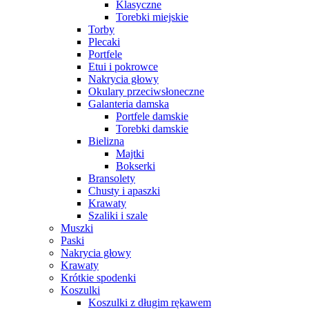
Klasyczne
Torebki miejskie
Torby
Plecaki
Portfele
Etui i pokrowce
Nakrycia głowy
Okulary przeciwsłoneczne
Galanteria damska
Portfele damskie
Torebki damskie
Bielizna
Majtki
Bokserki
Bransolety
Chusty i apaszki
Krawaty
Szaliki i szale
Muszki
Paski
Nakrycia głowy
Krawaty
Krótkie spodenki
Koszulki
Koszulki z długim rękawem