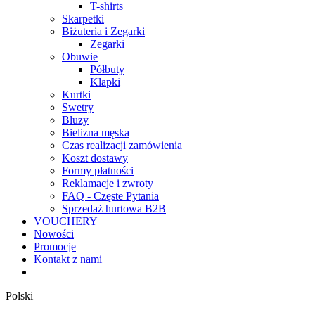
T-shirts
Skarpetki
Biżuteria i Zegarki
Zegarki
Obuwie
Półbuty
Klapki
Kurtki
Swetry
Bluzy
Bielizna męska
Czas realizacji zamówienia
Koszt dostawy
Formy płatności
Reklamacje i zwroty
FAQ - Częste Pytania
Sprzedaż hurtowa B2B
VOUCHERY
Nowości
Promocje
Kontakt z nami
Polski