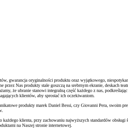
ntów, gwarancja oryginalności produktu oraz wyjątkowego, niespotyka
 przez Nas produkty stale goszczą na srebrnym ekranie, deskach teatrów
my, że ubranie stanowi integralną część każdego z nas, podkreślając
magających klientów, aby sprostać ich oczekiwaniom.
unikatowe produkty marek Daniel Bessi, czy Giovanni Pera, swoim pre
w.
do każdego klienta, przy zachowaniu najwyższych standardów obsługi
uktami na Naszej stronie internetowej.