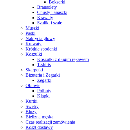
Bokserki
Bransolety
Chusty i apaszki
Krawaty
Szaliki i szale
Muszki
Paski
Nakrycia głowy
Krawaty
Krótkie spodenki
Koszulki
Koszulki z długim rękawem
T-shirts
Skarpetki
Biżuteria i Zegarki
Zegarki
Obuwie
Półbuty
Klapki
Kurtki
Swetry
Bluzy
Bielizna męska
Czas realizacji zamówienia
Koszt dostawy