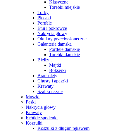
Klasyczne
Torebki miejskie
Torby
Plecaki
Portfele
Etui i pokrowce
Nakrycia głowy
Okulary przeciwsłoneczne
Galanteria damska
Portfele damskie
Torebki damskie
Bielizna
Majtki
Bokserki
Bransolety
Chusty i apaszki
Krawaty
Szaliki i szale
Muszki
Paski
Nakrycia głowy
Krawaty
Krótkie spodenki
Koszulki
Koszulki z długim rękawem