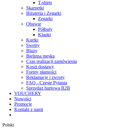
T-shirts
Skarpetki
Biżuteria i Zegarki
Zegarki
Obuwie
Półbuty
Klapki
Kurtki
Swetry
Bluzy
Bielizna męska
Czas realizacji zamówienia
Koszt dostawy
Formy płatności
Reklamacje i zwroty
FAQ - Częste Pytania
Sprzedaż hurtowa B2B
VOUCHERY
Nowości
Promocje
Kontakt z nami
Polski