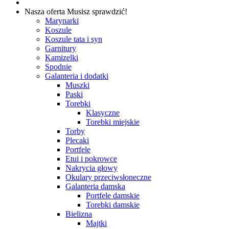
Nasza oferta
Musisz sprawdzić!
Marynarki
Koszule
Koszule tata i syn
Garnitury
Kamizelki
Spodnie
Galanteria i dodatki
Muszki
Paski
Torebki
Klasyczne
Torebki miejskie
Torby
Plecaki
Portfele
Etui i pokrowce
Nakrycia głowy
Okulary przeciwsłoneczne
Galanteria damska
Portfele damskie
Torebki damskie
Bielizna
Majtki