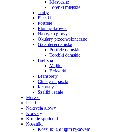
Klasyczne
Torebki miejskie
Torby
Plecaki
Portfele
Etui i pokrowce
Nakrycia głowy
Okulary przeciwsłoneczne
Galanteria damska
Portfele damskie
Torebki damskie
Bielizna
Majtki
Bokserki
Bransolety
Chusty i apaszki
Krawaty
Szaliki i szale
Muszki
Paski
Nakrycia głowy
Krawaty
Krótkie spodenki
Koszulki
Koszulki z długim rękawem