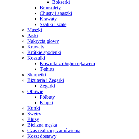
Bokserki
Bransolety
Chusty i apaszki
Krawaty
Szaliki i szale
Muszki
Paski
Nakrycia głowy
Krawaty
Krótkie spodenki
Koszulki
Koszulki z długim rękawem
T-shirts
Skarpetki
Biżuteria i Zegarki
Zegarki
Obuwie
Półbuty
Klapki
Kurtki
Swetry
Bluzy
Bielizna męska
Czas realizacji zamówienia
Koszt dostawy