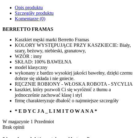
Opis produktu
Szczegóły produktu
Komentarze
(0)
BERRETTO FRAMAS
Kaszkiet męski marki Berretto Framas
KOLORY WYSTĘPUJĄCE PRZY KASZKIECIE: Biały,
szary, beżowy, niebieski, granatowy,
WZÓR : inny
SKŁAD: 100% BAWEŁNA
model klasyczny
wykonany z bardzo wysokiej jakości bawełny, dzięki czemu
dobrze się układa i nie gniecie.
RĘCZNIE ROBIONY - WŁOSKA ROBOTA - SYCYLIA
kaszkiet, który pozwoli Ci się wyróżnić z tłumu a
jednocześnie zachować klasę i styl
firmę charakteryzuje dbałość o najmniejsze szczegóły
* E D Y C J A _ L I M I T O W A N A *
W magazynie
1 Przedmiot
Brak opinii