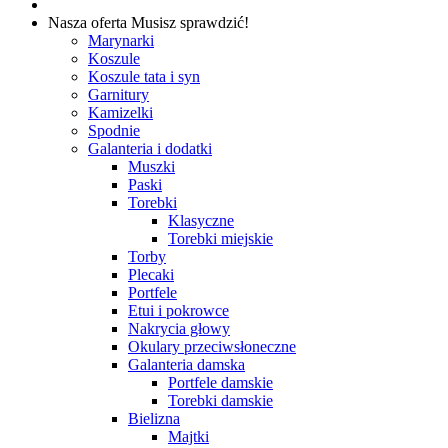
Nasza oferta
Musisz sprawdzić!
Marynarki
Koszule
Koszule tata i syn
Garnitury
Kamizelki
Spodnie
Galanteria i dodatki
Muszki
Paski
Torebki
Klasyczne
Torebki miejskie
Torby
Plecaki
Portfele
Etui i pokrowce
Nakrycia głowy
Okulary przeciwsłoneczne
Galanteria damska
Portfele damskie
Torebki damskie
Bielizna
Majtki