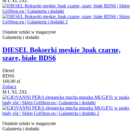
M
L
XL
2XL
Ostatnie sztuki w magazynie
Galanteria i dodatki
DIESEL Bokserki męskie 3pak czarne,
szare, białe BDS6
Diesel
BDS6
169,90 zł
Zobacz
M
L
XL
2XL
Ostatnie sztuki w magazynie
Galanteria i dodatki