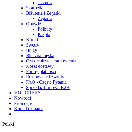
T-shirts
Skarpetki
Biżuteria i Zegarki
Zegarki
Obuwie
Półbuty
Klapki
Kurtki
Swetry
Bluzy
Bielizna męska
Czas realizacji zamówienia
Koszt dostawy
Formy płatności
Reklamacje i zwroty
FAQ - Częste Pytania
Sprzedaż hurtowa B2B
VOUCHERY
Nowości
Promocje
Kontakt z nami
Polski