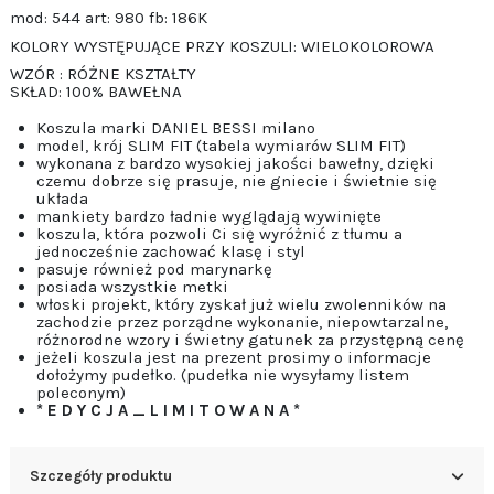
mod: 544 art: 980 fb: 186K
KOLORY WYSTĘPUJĄCE PRZY KOSZULI: WIELOKOLOROWA
WZÓR : RÓŻNE KSZTAŁTY
SKŁAD: 100% BAWEŁNA
Koszula marki DANIEL BESSI milano
model, krój SLIM FIT (tabela wymiarów SLIM FIT)
wykonana z bardzo wysokiej jakości bawełny, dzięki
czemu dobrze się prasuje, nie gniecie i świetnie się
układa
mankiety bardzo ładnie wyglądają wywinięte
koszula, która pozwoli Ci się wyróżnić z tłumu a
jednocześnie zachować klasę i styl
pasuje również pod marynarkę
posiada wszystkie metki
włoski projekt, który zyskał już wielu zwolenników na
zachodzie przez porządne wykonanie, niepowtarzalne,
różnorodne wzory i świetny gatunek za przystępną cenę
jeżeli koszula jest na prezent prosimy o informacje
dołożymy pudełko. (pudełka nie wysyłamy listem
poleconym)
* E D Y C J A _ L I M I T O W A N A *
Szczegóły produktu