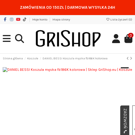
ZAMÓWIENIA OD 150ZŁ
|
DARMOWA WYSYŁKA 24H
Moje konto
Mapa strony
Lista życzeń (
0
)
0
Strona główna
Koszule
DANIEL BESSI Koszula męska fb186K kolorowa
ZADZWOŃ 📞 505 49 49 65