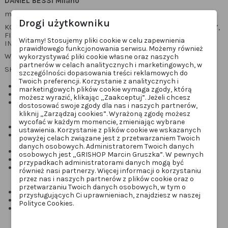
DANIEL BESSI Milano
mod: 544 art: 980 fb: 216
Drogi użytkowniku
KOLORY WYSTĘPUJĄCE PRZY KOSZULI: BORDOWY, CZERWONY,
FIOLETOWY, RÓŻOWY, GRANATOWY, NIEBIESKI I WIELE
Witamy! Stosujemy pliki cookie w celu zapewnienia
INNYCH
prawidłowego funkcjonowania serwisu. Możemy również
WZÓR : KWIATY
wykorzystywać pliki cookie własne oraz naszych
partnerów w celach analitycznych i marketingowych, w
SKŁAD: 100% BAWEŁNA (BAWEŁNA SATYNOWA)
szczególności dopasowania treści reklamowych do
Twoich preferencji. Korzystanie z analitycznych i
Koszula marki DANIEL BESSI milano
marketingowych plików cookie wymaga zgody, którą
model, krój SLIM FIT (tabela wymiarów SLIM FIT)
możesz wyrazić, klikając „Zaakceptuj”. Jeżeli chcesz
wykonana z bardzo wysokiej jakości bawełny, dzięki
dostosować swoje zgody dla nas i naszych partnerów,
czemu dobrze się prasuje, nie gniecie i świetnie się
kliknij „Zarządzaj cookies”. Wyrażoną zgodę możesz
układa
wycofać w każdym momencie, zmieniając wybrane
mankiety bardzo ładnie wyglądają wywinięte
ustawienia. Korzystanie z plików cookie we wskazanych
koszula, która pozwoli Ci się wyróżnić z tłumu a
powyżej celach związane jest z przetwarzaniem Twoich
jednocześnie zachować klasę i styl
danych osobowych. Administratorem Twoich danych
pasuje również pod marynarkę
osobowych jest „GRISHOP Marcin Gruszka”. W pewnych
posiada wszystkie metki
przypadkach administratorami danych mogą być
włoski projekt, który zyskał już wielu zwolenników na
również nasi partnerzy. Więcej informacji o korzystaniu
zachodzie przez porządne wykonanie, niepowtarzalne,
przez nas i naszych partnerów z plików cookie oraz o
różnorodne wzory i świetny gatunek za przystępną cenę
przetwarzaniu Twoich danych osobowych, w tym o
firmę charakteryzuje dbałość o najmniejsze szczegóły
przysługujących Ci uprawnieniach, znajdziesz w naszej
zawsze oryginalne guziki i wykończenie koszuli
Polityce Cookies.
jeżeli koszula jest na prezent prosimy o informacje
dołożymy pudełko. (pudełka nie wysyłamy listem
poleconym)