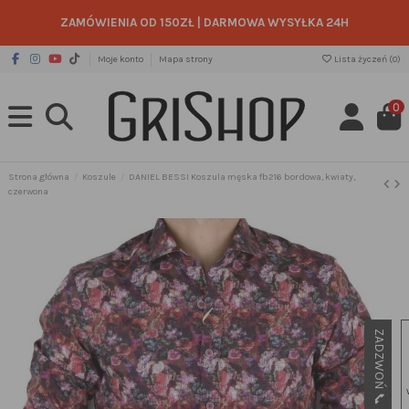
ZAMÓWIENIA OD 150ZŁ
|
DARMOWA WYSYŁKA 24H
Moje konto
Mapa strony
Lista życzeń (
0
)
0
Strona główna
Koszule
DANIEL BESSI Koszula męska fb216 bordowa, kwiaty,
czerwona
ZADZWOŃ 📞 505 49 49 65