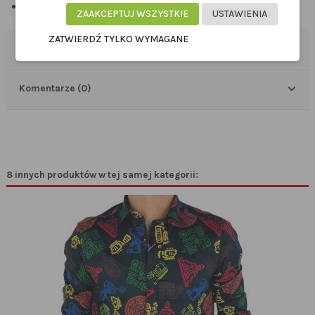
* E D Y C J A _ L I M I T O W A N A *
ZAAKCEPTUJ WSZYSTKIE
USTAWIENIA
ZATWIERDŹ TYLKO WYMAGANE
Szczegóły produktu
Komentarze (0)
8 innych produktów w tej samej kategorii: