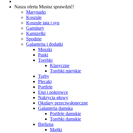
Nasza oferta
Musisz sprawdzić!
Marynarki
Koszule
Koszule tata i syn
Garnitury
Kamizelki
Spodnie
Galanteria i dodatki
Muszki
Paski
Torebki
Klasyczne
Torebki miejskie
Torby
Plecaki
Portfele
Etui i pokrowce
Nakrycia głowy
Okulary przeciwsłoneczne
Galanteria damska
Portfele damskie
Torebki damskie
Bielizna
Majtki