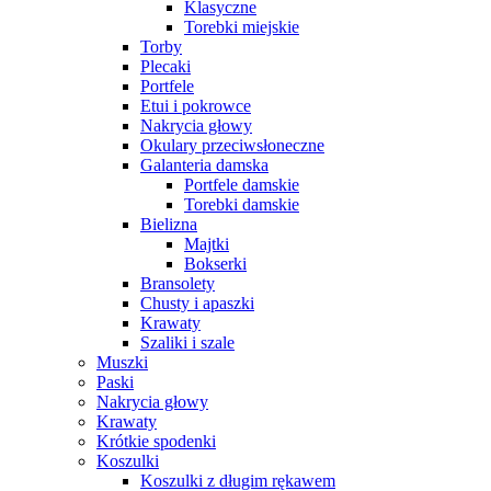
Klasyczne
Torebki miejskie
Torby
Plecaki
Portfele
Etui i pokrowce
Nakrycia głowy
Okulary przeciwsłoneczne
Galanteria damska
Portfele damskie
Torebki damskie
Bielizna
Majtki
Bokserki
Bransolety
Chusty i apaszki
Krawaty
Szaliki i szale
Muszki
Paski
Nakrycia głowy
Krawaty
Krótkie spodenki
Koszulki
Koszulki z długim rękawem