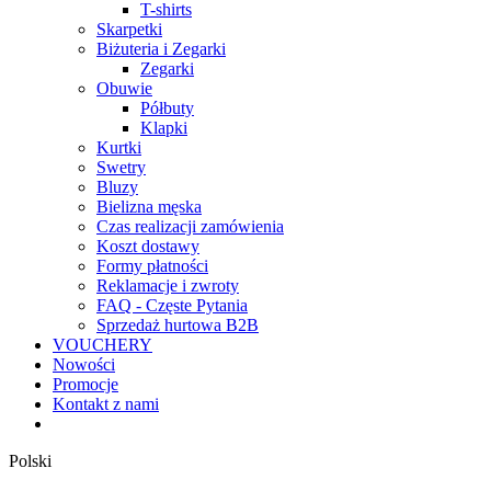
T-shirts
Skarpetki
Biżuteria i Zegarki
Zegarki
Obuwie
Półbuty
Klapki
Kurtki
Swetry
Bluzy
Bielizna męska
Czas realizacji zamówienia
Koszt dostawy
Formy płatności
Reklamacje i zwroty
FAQ - Częste Pytania
Sprzedaż hurtowa B2B
VOUCHERY
Nowości
Promocje
Kontakt z nami
Polski