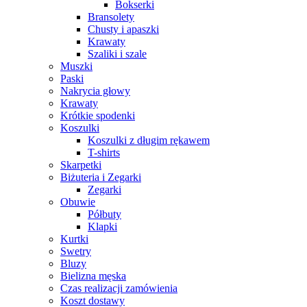
Bokserki
Bransolety
Chusty i apaszki
Krawaty
Szaliki i szale
Muszki
Paski
Nakrycia głowy
Krawaty
Krótkie spodenki
Koszulki
Koszulki z długim rękawem
T-shirts
Skarpetki
Biżuteria i Zegarki
Zegarki
Obuwie
Półbuty
Klapki
Kurtki
Swetry
Bluzy
Bielizna męska
Czas realizacji zamówienia
Koszt dostawy