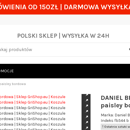
WIENIA OD 150ZŁ
|
DARMOWA WYSYŁKA
POLSKI SKLEP
| WYSYŁKA W 24H
OMOCJE
paisley bordowa
DANIEL B
paisley 
Marka:
Daniel B
Indeks
fb544 b
Ostatnie sztuki 