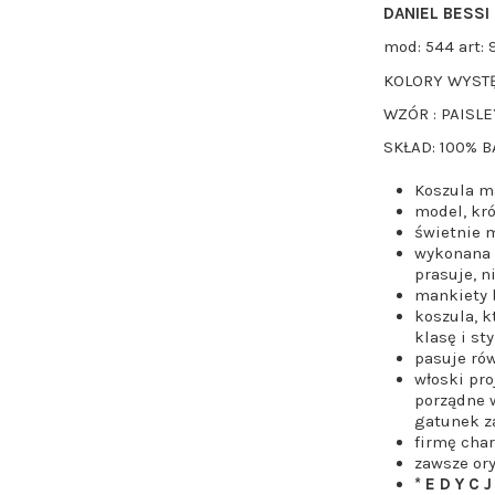
DANIEL BESSI 
mod: 544 art: 
KOLORY WYSTĘ
WZÓR : PAISLE
SKŁAD: 100% 
Koszula m
model, kró
świetnie 
wykonana z
prasuje, n
mankiety 
koszula, k
klasę i sty
pasuje ró
włoski pro
porządne w
gatunek z
firmę char
zawsze ory
* E D Y C J