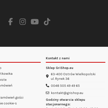
Kontakt z nami
o
Sklep GriShop.eu
tkowika
63-400 Ostrów Wielkopolski
ul. Rynek 36
iste
zamówień
0048 505 49 49 65
kontakt@grishop.eu
 zamówień gości
Godziny otwarcia sklepu
ie cookie-s
stacjonarnego: