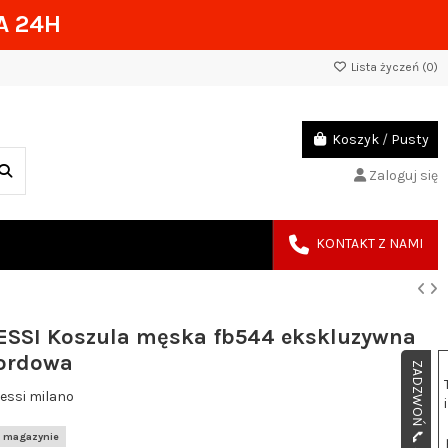
 24H
Lista życzeń (
0
)
Koszyk
/
Pusty
Zaloguj się
KONTAKT Z NAMI
ESSI Koszula męska fb544 ekskluzywna
bordowa
ZADZWOŃ 📞 505 49 49 65
essi milano
w magazynie