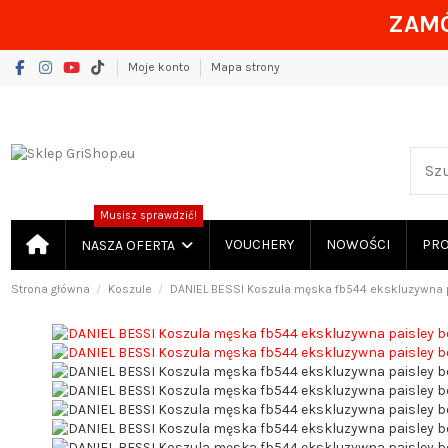
ZAMÓ
Moje konto
Mapa strony
Musisz sprawdzić!
VOUCHERY
NOWOŚCI
PR
NASZA OFERTA
Strona główna
Koszule
DANIEL BESSI Koszula męska fb544 ekskluzywna 