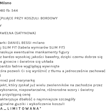
Milano
980 fb: 544
PUJĄCE PRZY KOSZULI: BORDOWY
Y
BAWEŁNA (SATYNOWA)
arki DANIEL BESSI milano
j SLIM FIT (tabela wymiarów SLIM FIT)
maskuje ewentualne mankamenty figury
 bardzo wysokiej jakości bawełny, dzięki czemu dobrze się
ie gniecie i świetnie się układa
bardzo ładnie wyglądają wywinięte
tóra pozwoli Ci się wyróżnić z tłumu a jednocześnie zachować
l
wnież pod marynarkę
jekt, który zyskał już wielu zwolenników na zachodzie przez
ykonanie, niepowtarzalne, różnorodne wzory i świetny
a przystępną cenę
akteryzuje dbałość o najmniejsze szczegóły
ginalne guziki i wykończenie koszulI
 A _ L I M I T O W A N A *