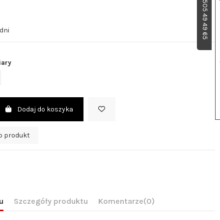
dni
iary
Dodaj do koszyka
o produkt
u
Szczegóły produktu
Komentarze
(0)