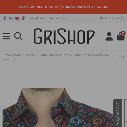
ZAMÓWIENIA OD 150ZŁ
|
DARMOWA WYSYŁKA 24H
Moje konto
Mapa strony
Lista życzeń (
0
)
0
Strona główna
Koszule
TANCREDO Koszula męska TN09 granatowa, kolorowe
gwiazdki
ZADZWOŃ 📞 505 49 49 65