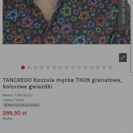
TANCREDO Koszula męska TN09 granatowa,
kolorowe gwiazdki
Marka:
TANCREDO
Indeks
TN09
Obecnie brak na stanie
299,90 zł
Brutto