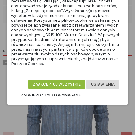
możesz wyrazić, klikając „Zaakceptuj”. Jeżeli chcesz
dostosować swoje zgody dla nas i naszych partnerów,
kliknij „Zarządzaj cookies”. Wyrażoną zgodę możesz
Komentarze (0)
wycofać w każdym momencie, zmieniając wybrane
ustawienia. Korzystanie z plików cookie we wskazanych
powyżej celach związane jest z przetwarzaniem Twoich
danych osobowych. Administratorem Twoich danych
osobowych jest „GRISHOP Marcin Gruszka”. W pewnych
przypadkach administratorami danych mogą być
również nasi partnerzy. Więcej informacji o korzystaniu
przez nas i naszych partnerów z plików cookie oraz o
8 innych produktów w tej samej kategorii:
przetwarzaniu Twoich danych osobowych, w tym o
przysługujących Ci uprawnieniach, znajdziesz w naszej
Nowy
Polityce Cookies.
ZAAKCEPTUJ WSZYSTKIE
USTAWIENIA
ZATWIERDŹ TYLKO WYMAGANE