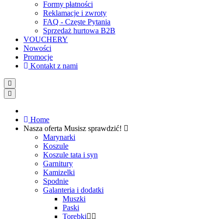
Formy płatności
Reklamacje i zwroty
FAQ - Częste Pytania
Sprzedaż hurtowa B2B
VOUCHERY
Nowości
Promocje
Kontakt z nami
Home
Nasza oferta
Musisz sprawdzić!
Marynarki
Koszule
Koszule tata i syn
Garnitury
Kamizelki
Spodnie
Galanteria i dodatki
Muszki
Paski
Torebki