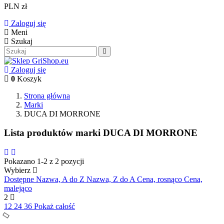
PLN zł
Zaloguj się
Meni
Szukaj
Zaloguj się
0
Koszyk
Strona główna
Marki
DUCA DI MORRONE
Lista produktów marki DUCA DI MORRONE
Pokazano 1-2 z 2 pozycji
Wybierz
Dostępne
Nazwa, A do Z
Nazwa, Z do A
Cena, rosnąco
Cena,
malejąco
2
12
24
36
Pokaż całość