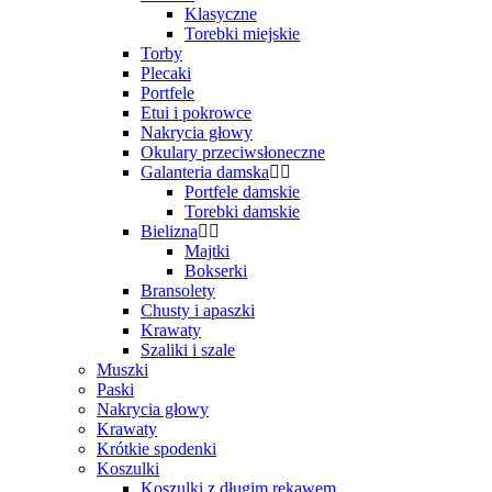
Klasyczne
Torebki miejskie
Torby
Plecaki
Portfele
Etui i pokrowce
Nakrycia głowy
Okulary przeciwsłoneczne
Galanteria damska
Portfele damskie
Torebki damskie
Bielizna
Majtki
Bokserki
Bransolety
Chusty i apaszki
Krawaty
Szaliki i szale
Muszki
Paski
Nakrycia głowy
Krawaty
Krótkie spodenki
Koszulki
Koszulki z długim rękawem