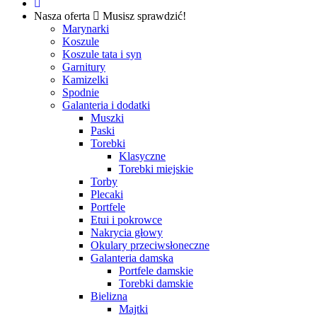
Nasza oferta
Musisz sprawdzić!
Marynarki
Koszule
Koszule tata i syn
Garnitury
Kamizelki
Spodnie
Galanteria i dodatki
Muszki
Paski
Torebki
Klasyczne
Torebki miejskie
Torby
Plecaki
Portfele
Etui i pokrowce
Nakrycia głowy
Okulary przeciwsłoneczne
Galanteria damska
Portfele damskie
Torebki damskie
Bielizna
Majtki