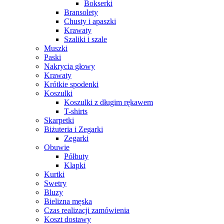
Bokserki
Bransolety
Chusty i apaszki
Krawaty
Szaliki i szale
Muszki
Paski
Nakrycia głowy
Krawaty
Krótkie spodenki
Koszulki
Koszulki z długim rękawem
T-shirts
Skarpetki
Biżuteria i Zegarki
Zegarki
Obuwie
Półbuty
Klapki
Kurtki
Swetry
Bluzy
Bielizna męska
Czas realizacji zamówienia
Koszt dostawy