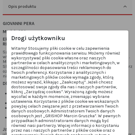
Opis produktu
GIOVANNI PERA
Model: GR3
Drogi użytkowniku
Ekskluzywna męska marynarka GIOVANNI PERA wydanie
RINELLI – elegancja, która przyciąga spojrzenia
Witamy! Stosujemy pliki cookie w celu zapewnienia
Szukasz wyjątkowej marynarki na specjalne okazje? Ten
prawidłowego funkcjonowania serwisu. Możemy również
włoski projekt to połączenie klasy, nowoczesności i luksusu.
wykorzystywać pliki cookie własne oraz naszych
Marynarka GIOVANNI PERA zachwyca perfekcyjnym krojem
partnerów w celach analitycznych i marketingowych, w
Slim-Fit oraz niezwykle efektownym wykończeniem – kołnierz
szczególności dopasowania treści reklamowych do
ozdobiony mieniącymi się kryształami dodaje stylizacji
Twoich preferencji. Korzystanie z analitycznych i
niepowtarzalnego charakteru.
marketingowych plików cookie wymaga zgody, którą
możesz wyrazić, klikając „Zaakceptuj”. Jeżeli chcesz
Dlaczego warto?
dostosować swoje zgody dla nas i naszych partnerów,
kliknij „Zarządzaj cookies”. Wyrażoną zgodę możesz
Starannie zaprojektowany we Włoszech – synonim
wycofać w każdym momencie, zmieniając wybrane
elegancji i stylu
ustawienia. Korzystanie z plików cookie we wskazanych
Klasyczna czerń – ponadczasowa i zawsze na czasie
powyżej celach związane jest z przetwarzaniem Twoich
Tkanina: wysokiej jakości mieszanka - 97% Poliester 3%
danych osobowych. Administratorem Twoich danych
Elastan – oddychająca i odporna na zagniecenia
osobowych jest „GRISHOP Marcin Gruszka”. W pewnych
Idealne dopasowanie – podkreśla sylwetkę i zapewnia
przypadkach administratorami danych mogą być
swobodę ruchu
również nasi partnerzy. Więcej informacji o korzystaniu
Jak dobrać rozmiar?
Zmierz swoje najlepiej dopasowane
przez nas i naszych partnerów z plików cookie oraz o
ubrania i porównaj z naszą tabelą rozmiarów – gwarantujemy