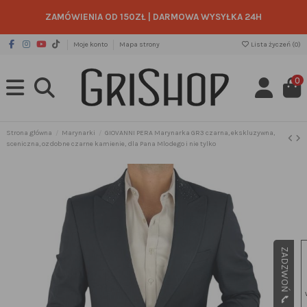
ZAMÓWIENIA OD 150ZŁ
|
DARMOWA WYSYŁKA 24H
Moje konto
Mapa strony
Lista życzeń (
0
)
0
Strona główna
Marynarki
GIOVANNI PERA Marynarka GR3 czarna, ekskluzywna,
sceniczna, ozdobne czarne kamienie, dla Pana Mlodego i nie tylko
ZADZWOŃ 📞 505 49 49 65