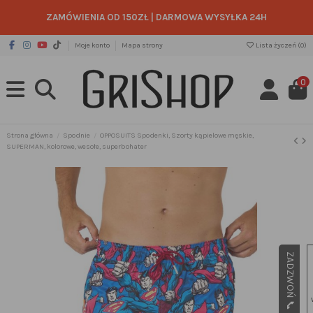
ZAMÓWIENIA OD 150ZŁ
|
DARMOWA WYSYŁKA 24H
Moje konto
Mapa strony
Lista życzeń (
0
)
0
Strona główna
Spodnie
OPPOSUITS Spodenki, Szorty kąpielowe męskie,
SUPERMAN, kolorowe, wesołe, superbohater
ZADZWOŃ 📞 505 49 49 65