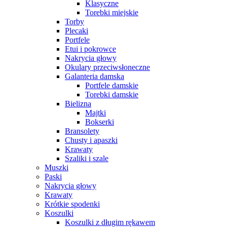
Klasyczne
Torebki miejskie
Torby
Plecaki
Portfele
Etui i pokrowce
Nakrycia głowy
Okulary przeciwsłoneczne
Galanteria damska
Portfele damskie
Torebki damskie
Bielizna
Majtki
Bokserki
Bransolety
Chusty i apaszki
Krawaty
Szaliki i szale
Muszki
Paski
Nakrycia głowy
Krawaty
Krótkie spodenki
Koszulki
Koszulki z długim rękawem