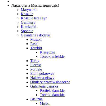
Nasza oferta
Musisz sprawdzić!
Marynarki
Koszule
Koszule tata i syn
Garnitury
Kamizelki
Spodnie
Galanteria i dodatki
Muszki
Paski
Torebki
Klasyczne
Torebki miejskie
Torby
Plecaki
Portfele
Etui i pokrowce
Nakrycia głowy
Okulary przeciwsłoneczne
Galanteria damska
Portfele damskie
Torebki damskie
Bielizna
Majtki