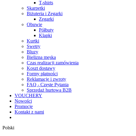
T-shirts
Skarpetki
Biżuteria i Zegarki
Zegarki
Obuwie
Półbuty
Klapki
Kurtki
Swetry
Bluzy
Bielizna męska
Czas realizacji zamówienia
Koszt dostawy
Formy płatności
Reklamacje i zwroty
FAQ - Częste Pytania
Sprzedaż hurtowa B2B
VOUCHERY
Nowości
Promocje
Kontakt z nami
Polski