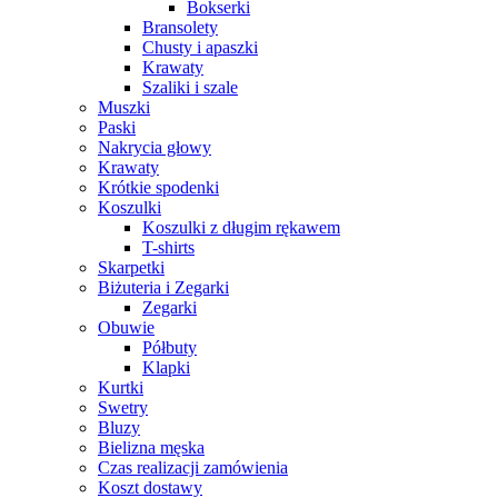
Bokserki
Bransolety
Chusty i apaszki
Krawaty
Szaliki i szale
Muszki
Paski
Nakrycia głowy
Krawaty
Krótkie spodenki
Koszulki
Koszulki z długim rękawem
T-shirts
Skarpetki
Biżuteria i Zegarki
Zegarki
Obuwie
Półbuty
Klapki
Kurtki
Swetry
Bluzy
Bielizna męska
Czas realizacji zamówienia
Koszt dostawy