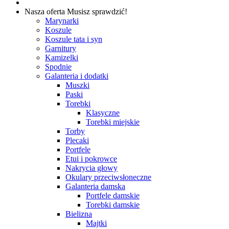
Nasza oferta
Musisz sprawdzić!
Marynarki
Koszule
Koszule tata i syn
Garnitury
Kamizelki
Spodnie
Galanteria i dodatki
Muszki
Paski
Torebki
Klasyczne
Torebki miejskie
Torby
Plecaki
Portfele
Etui i pokrowce
Nakrycia głowy
Okulary przeciwsłoneczne
Galanteria damska
Portfele damskie
Torebki damskie
Bielizna
Majtki