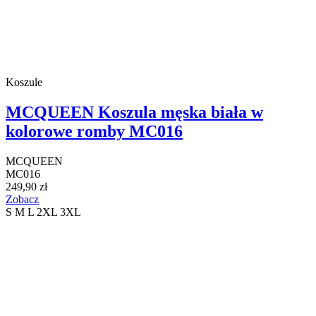
Koszule
MCQUEEN Koszula męska biała w
kolorowe romby MC016
MCQUEEN
MC016
249,90 zł
Zobacz
S
M
L
2XL
3XL