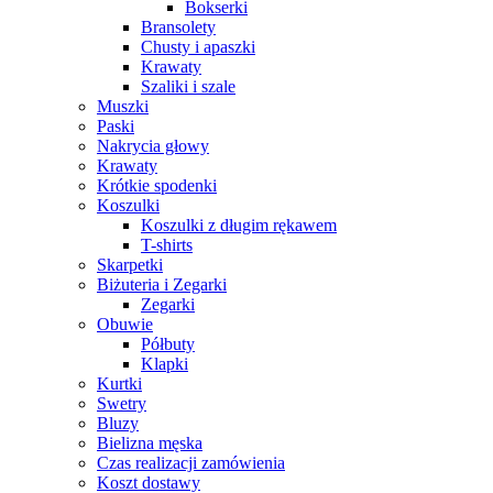
Bokserki
Bransolety
Chusty i apaszki
Krawaty
Szaliki i szale
Muszki
Paski
Nakrycia głowy
Krawaty
Krótkie spodenki
Koszulki
Koszulki z długim rękawem
T-shirts
Skarpetki
Biżuteria i Zegarki
Zegarki
Obuwie
Półbuty
Klapki
Kurtki
Swetry
Bluzy
Bielizna męska
Czas realizacji zamówienia
Koszt dostawy