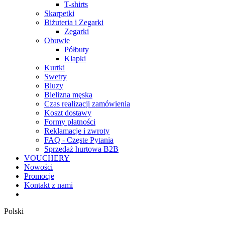
T-shirts
Skarpetki
Biżuteria i Zegarki
Zegarki
Obuwie
Półbuty
Klapki
Kurtki
Swetry
Bluzy
Bielizna męska
Czas realizacji zamówienia
Koszt dostawy
Formy płatności
Reklamacje i zwroty
FAQ - Częste Pytania
Sprzedaż hurtowa B2B
VOUCHERY
Nowości
Promocje
Kontakt z nami
Polski