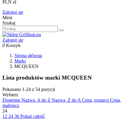
PLN zł
Zaloguj się
Meni
Szukaj
Zaloguj się
0
Koszyk
Strona główna
Marki
MCQUEEN
Lista produktów marki MCQUEEN
Pokazano 1-24 z 54 pozycji
Wybierz
Dostępne
Nazwa, A do Z
Nazwa, Z do A
Cena, rosnąco
Cena,
malejąco
24
12
24
36
Pokaż całość