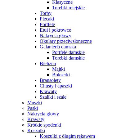
Klasyczne
Torebki miejskie
Torby
Plecaki
Portfele
Etui i pokrowce
Nakrycia głowy
Okulary przeciwsłoneczne
Galanteria damska
Portfele damskie
Torebki damskie
Bielizna
Majtki
Bokserki
Bransolety
Chusty i apaszki
Krawaty
Szaliki i szale
Muszki
Paski
Nakrycia głowy
Krawaty
Krótkie spodenki
Koszulki
Koszulki z długim rękawem